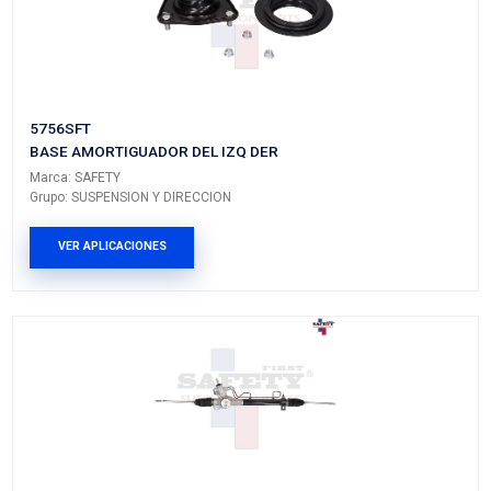
Vehículos/Aplicaciones
ARMADORA
MODELO
GENERACIÓN
VERSIÓ
TOYOTA
SIENNA
I
---
TOYOTA
4RUNNER
---
---
TOYOTA
FJ
---
---
CRUISER
TOYOTA
TUNDRA
---
---