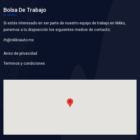
VER APLICACIONES
16100-09440BC
BOMBA AGUA
Marca: BEST COOLING
Grupo: ENFRIAMIENTO