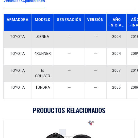
Detalles del producto
Grupo:
SUSPENSION Y DIRECCION
Familia:
BOMBAS DIRECCION
Codigo:
44310-08010SFT
Datos tecnicos:
C/POLEA S/DEPOSITO
Marca:
SAFETY
Referencias comerciales