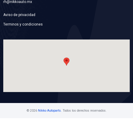
36530-VK00ACX
CHICOTE FRENO DE MANO DER
Marca: CABLEX
Grupo: CABLES Y CHICOTES
VER APLICACIONES