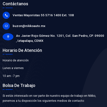
36531-VK00ACX
CHICOTE FRENO DE MANO IZQ
Marca: CABLEX
Grupo: CABLES Y CHICOTES
VER APLICACIONES