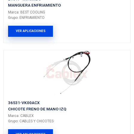
Vehículos/Aplicaciones
ARMADORA
MODELO
GENERACIÓN
VERSIÓN
NISSAN
PICK UP
D23
---
PRODUCTOS RELACIONADO