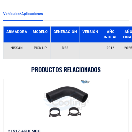
Detalles del producto
Grupo:
FRENOS
Familia:
TAMBORES FRENO
Codigo:
43206-4KH0AFP
Datos tecnicos:
6BARRENOS
Marca:
FP
Referencias comerciales
FT20019
BRD522210