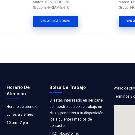
PRODUCTOS 
999CBC
21200-53J00B
ADIADOR AGUA
TERMOSTATO