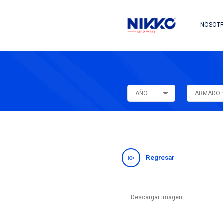
AÑO
Regres