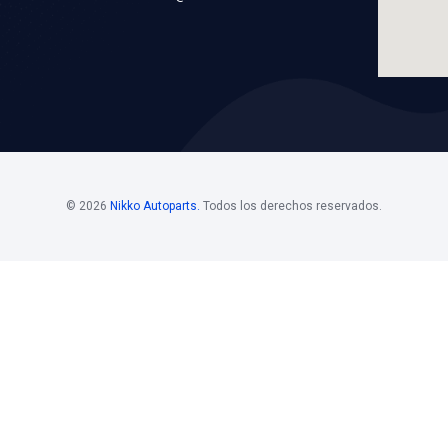
ST COOLING
Marca: BEST COOLI
RIAMIENTO
Grupo: ENFRIAMIEN
LICACIONES
VER APLICACION
os
Horario De
Bolsa D
Atención
Si estás i