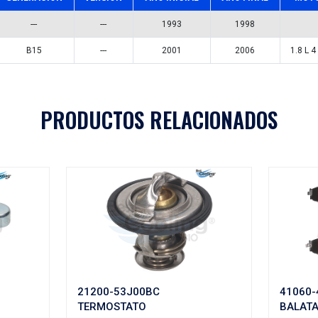
7342-D48
M-7342-
D485734
Aplicaciones
A
MODELO
GENERACIÓN
VERSIÓN
AÑ
240SX
---
---
SENTRA
B15
---