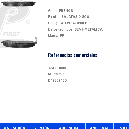
BAL
41060
magen
Detalles
Grupo:
FR
Familia:
B
Codigo:
4
Datos tec
Marca:
FP
Referen