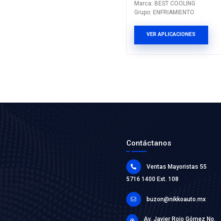
21430-7
TAPON R