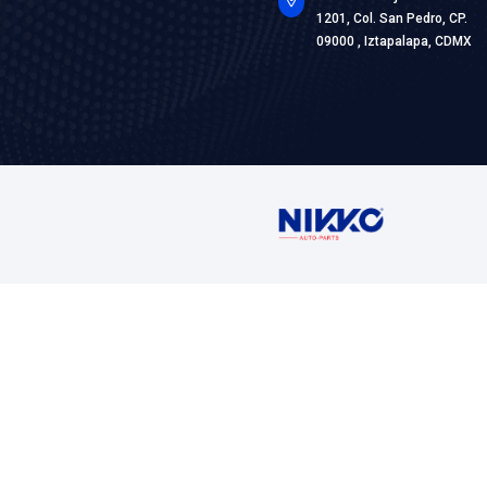
Marca: BE
Grupo: ENF
VER AP
Contáctan