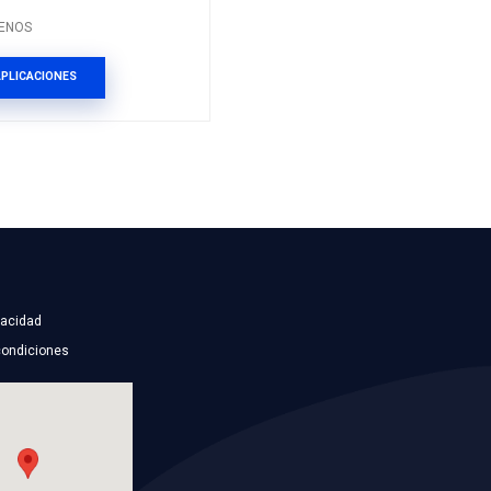
RELACIONADOS
C
41060-4Z090CFP
BALATA DISCO DEL