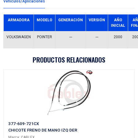
Detalles del producto
Grupo:
ILUMINACION
Familia:
FAROS
Codigo:
379-941-058RH
Datos tecnicos:
NIEBLA
Marca:
TECHNO-LAMP
Referencias comerciales