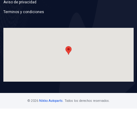
026-121-010F
BOMBA AGUA
Marca: BEST COOLING
Grupo: ENFRIAMIENTO
VER APLICACIONES
Contáctanos