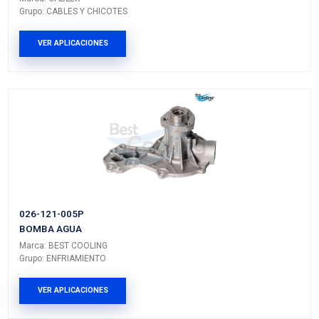
Vehículos/Aplicaciones
ARMADORA
MODELO
GENERACIÓN
VERSIÓ
VOLKSWAGEN
POINTER
---
---
PRODUCTOS RELACIONADO