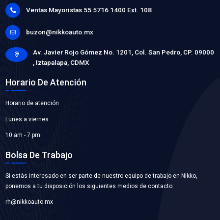
026-121-005P
BOMBA AGUA
Marca: BEST COOLING
Grupo: ENFRIAMIENTO
VER APLICACIONES