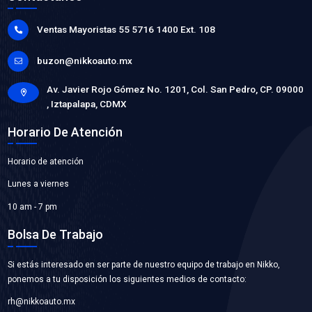
92410-EL000BC
MANGUERA CALEFACCION
Marca: BEST COOLING
Grupo: ENFRIAMIENTO
VER APLICACIONES