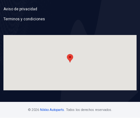
92410-9EL0BBC
MANGUERA CALEFACCION
Marca: BEST COOLING
Grupo: ENFRIAMIENTO
VER APLICACIONES
Contáctanos