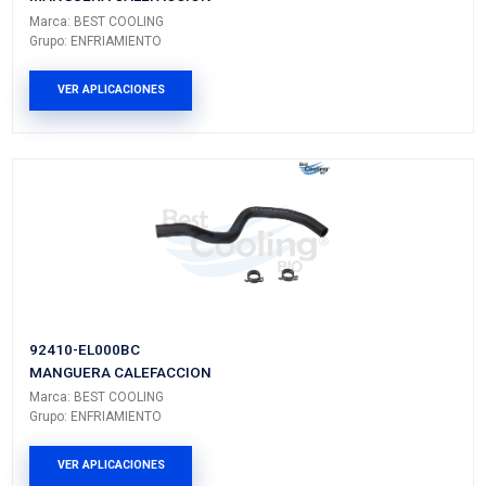
Vehículos/Aplicaciones
ARMADORA
MODELO
GENERACIÓN
VERSIÓN
NISSAN
TIIDA
---
---
PRODUCTOS RELACIONADO