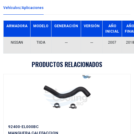
Detalles del producto
Grupo:
CABLES Y CHICOTES
Familia:
CABLES SELECTOR
Codigo:
34445-EM32A
Datos tecnicos:
L-1095MM T/MAN
Marca:
CABLEX
Referencias comerciales
NI815