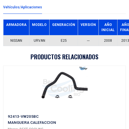
Detalles del producto
Grupo:
CABLES Y CHICOTES
Familia:
CABLES SELECTOR
Codigo:
34413-VZ10D
Datos tecnicos:
2 CABLES
Marca:
CABLEX
Referencias comerciales
NI816/NI833