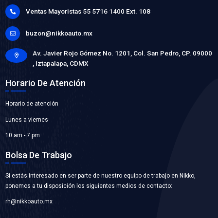
21060-VW000BC
ASPA VENTILADOR
Marca: BEST COOLING
Grupo: ENFRIAMIENTO
VER APLICACIONES