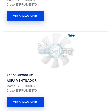
Vehículos/Aplicaciones
ARMADORA
MODELO
GENERACIÓN
VERSIÓN
NISSAN
URVAN
E25
---
PRODUCTOS RELACIONADO