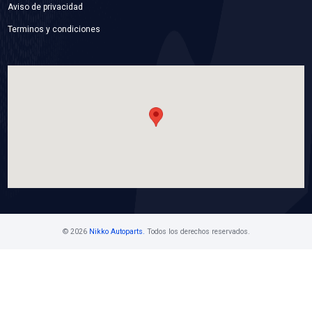
21060-VW200BC
ASPA VENTILADOR
Marca: BEST COOLING
Grupo: ENFRIAMIENTO
VER APLICACIONES
Contáctanos