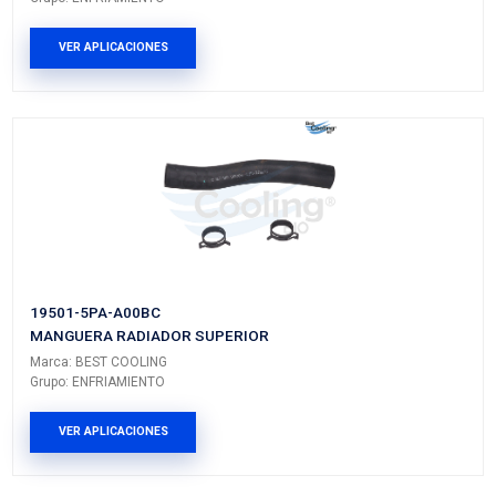
Vehículos/Aplicaciones
ARMADORA
MODELO
GENERACIÓN
VERSIÓN
HONDA
CR-V
---
---
PRODUCTOS RELACIONADO