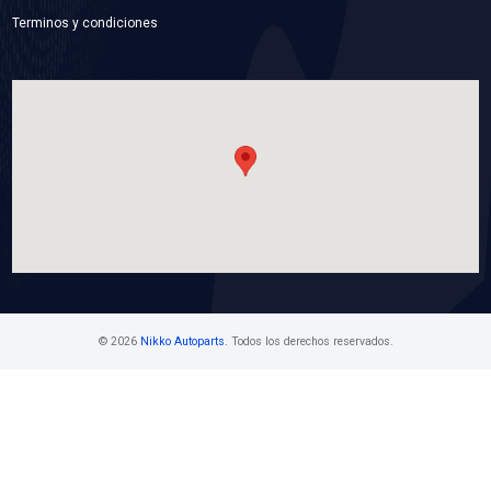
19502-51N-M00BC
MANGUERA RADIADOR INFERIOR
Marca: BEST COOLING
Grupo: ENFRIAMIENTO
VER APLICACIONES
Contáctanos