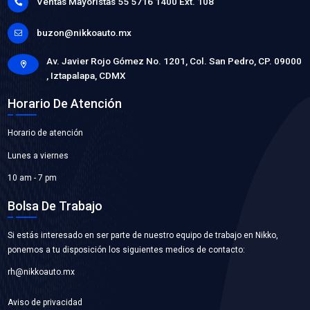
19501-5PA-A00BC
MANGUERA RADIADOR SUPERIOR
Marca: BEST COOLING
Grupo: ENFRIAMIENTO
VER APLICACIONES