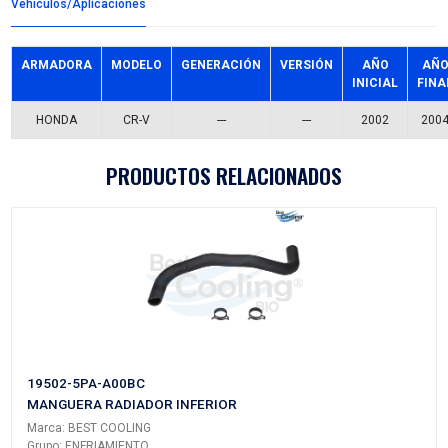
Detalles del producto
Grupo:
ILUMINACION
Familia:
FAROS
Codigo:
33101-S9A-BO1RH
Datos tecnicos:
Marca:
TECHNO-LAMP
Referencias comerciales