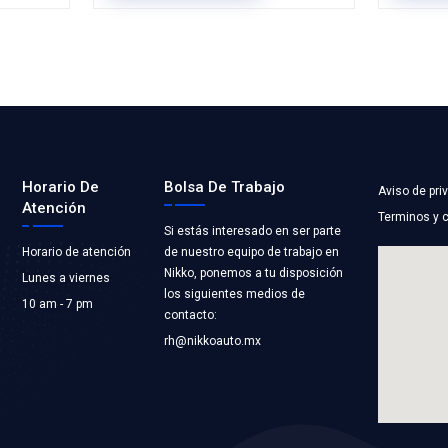
B0-003BC
19200-5R0-003
AGUA
BOMBA AGUA
ST COOLING
Marca: BEST COOLI
RIAMIENTO
Grupo: ENFRIAMIEN
LICACIONES
VER APLICACION