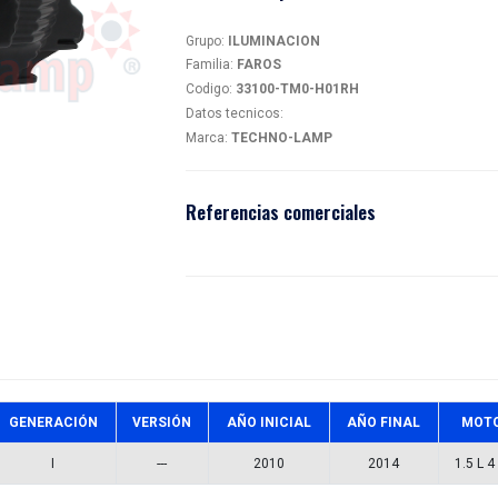
FAR
magen
33100
Detalles
Grupo:
IL
Familia:
F
Codigo:
3
Datos tec
Marca:
T
Referen