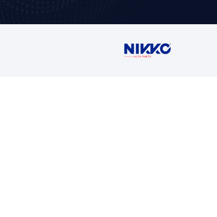
Contáctan
Ventas
5716 1400 Ext
buzon