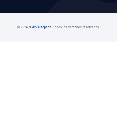
os
Horario De
Bolsa D
Atención
Si estás i
 Mayoristas 55
Horario de atención
de nuestro
. 108
Nikko, pon
Lunes a viernes
los siguie
@nikkoauto.mx
10 am - 7 pm
contacto: