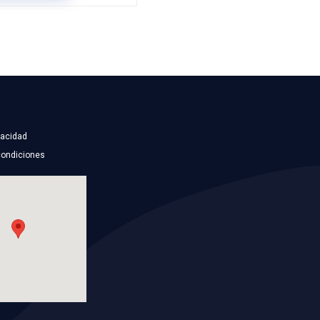
BC
19101-RB0-000BC
DEPOSITO ANTICONGE
NG
Marca: BEST COOLING
TO
Grupo: ENFRIAMIENTO
ES
VER APLICACIONES