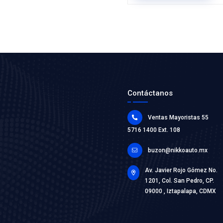
19200-R
BOMBA 
Marca: BE
Grupo: ENF
VER AP