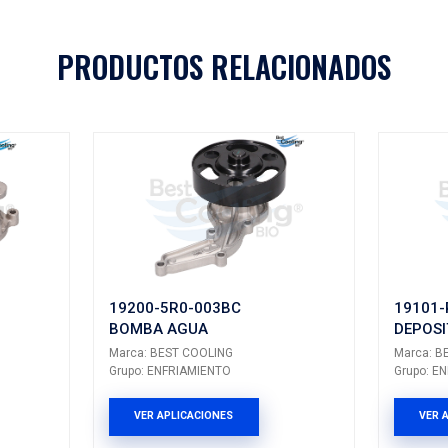
Aplicaciones
A
MODELO
GENERACIÓN
VERSIÓN
AÑ
CITY
I
---
PRODUCTOS 