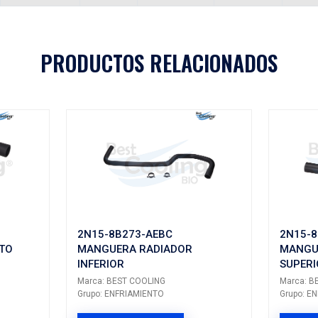
3466
Aplicaciones
A
MODELO
GENERACIÓN
VERSIÓN
AÑ
ECOSPORT
---
---
PRODUCTOS 