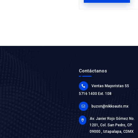
2N15-90
MANGUE
Marca: BE
Grupo: ENF
VER AP