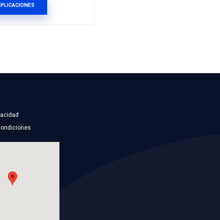
EBC
2N15-8B274-ABBC
IADOR
MANGUERA RADIADOR
SUPERIOR
NG
Marca: BEST COOLING
TO
Grupo: ENFRIAMIENTO