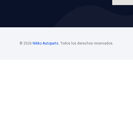
VER APLICACION
os
Horario De
Bolsa D
Atención
Si estás i
 Mayoristas 55
Horario de atención
de nuestro
. 108
Nikko, pon
Lunes a viernes