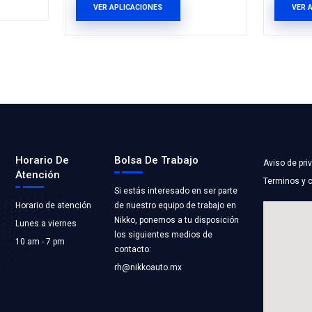
47-AABC
2N15-8B273-A
RA ENFRIAMIENTO
MANGUERA RAD
INFERIOR
ST COOLING
RIAMIENTO
Marca: BEST COOLI
Grupo: ENFRIAMIEN
LICACIONES