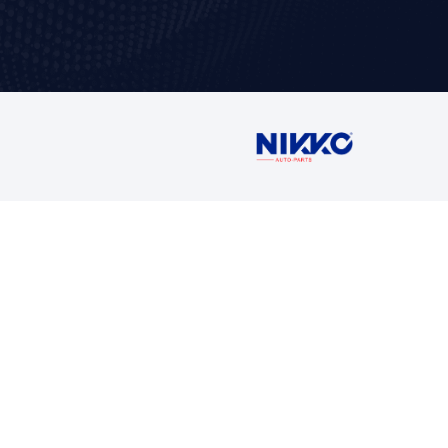
Contáctan
Ventas
5716 1400 Ext