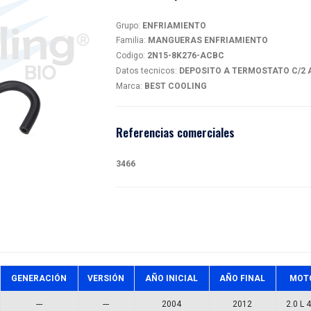
MAN
magen
2N15-
Detalles
Grupo:
EN
Familia:
M
Codigo:
2
Datos tec
Marca:
BE
Referen