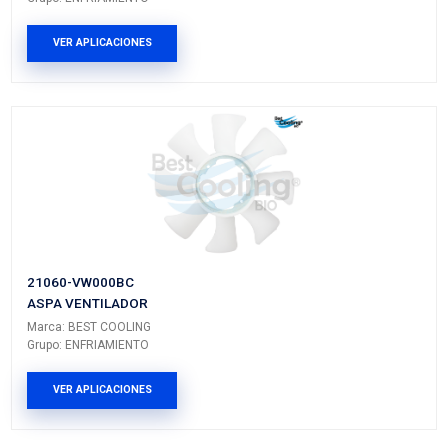
Vehículos/Aplicaciones
ARMADORA
MODELO
GENERACIÓN
VERSIÓN
NISSAN
URVAN
E25
---
PRODUCTOS RELACIONADO