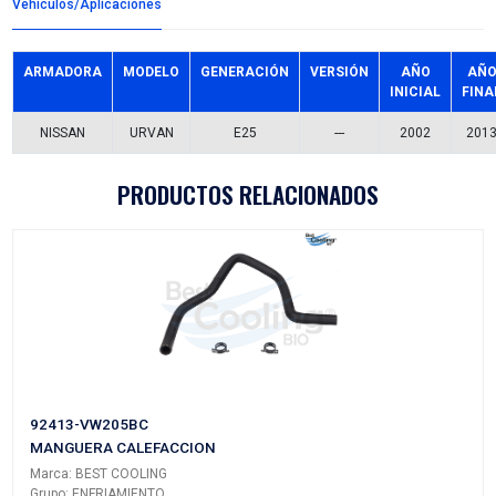
Detalles del producto
Grupo:
ILUMINACION
Familia:
CALAVERAS
Codigo:
26550-VW025TL
Datos tecnicos:
S/ARNES
Marca:
TECHNO-LAMP
Referencias comerciales