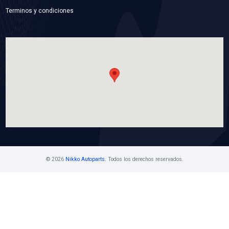
21060-VW200BC
ASPA VENTILADOR
Marca: BEST COOLING
Grupo: ENFRIAMIENTO
VER APLICACIONES
Contáctanos