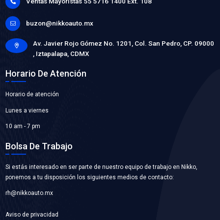
21060-VW000BC
ASPA VENTILADOR
Marca: BEST COOLING
Grupo: ENFRIAMIENTO
VER APLICACIONES