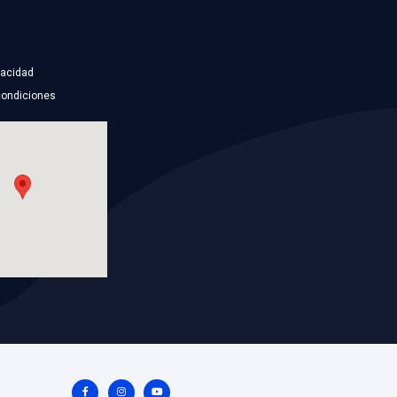
5278033BC
IADOR
MANGUERA RADIADOR
INFERIORERIOR
NG
Marca: BEST COOLING
TO
Grupo: ENFRIAMIENTO
ES
VER APLICACIONES