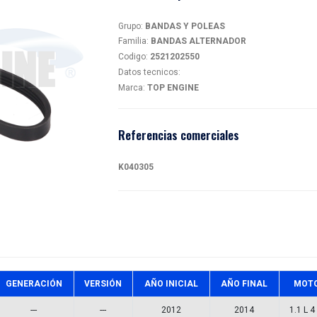
BAN
magen
25212
Detalles
Grupo:
BA
Familia:
B
Codigo:
2
Datos tec
Marca:
TO
Referen