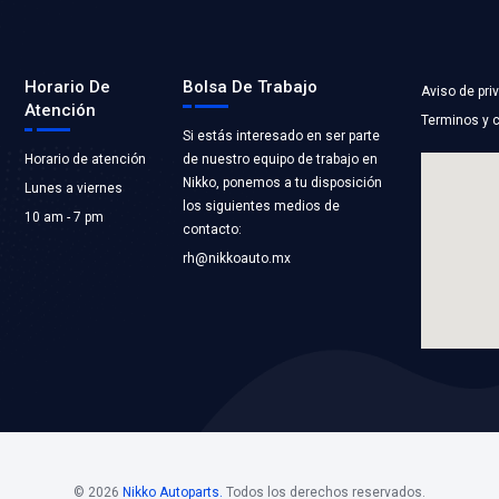
2000BC
4546723BC
RA RADIADOR
MANGUERA RAD
R
SUPERIOR
ST COOLING
Marca: BEST COOLI
RIAMIENTO
Grupo: ENFRIAMIEN
LICACIONES
VER APLICACION