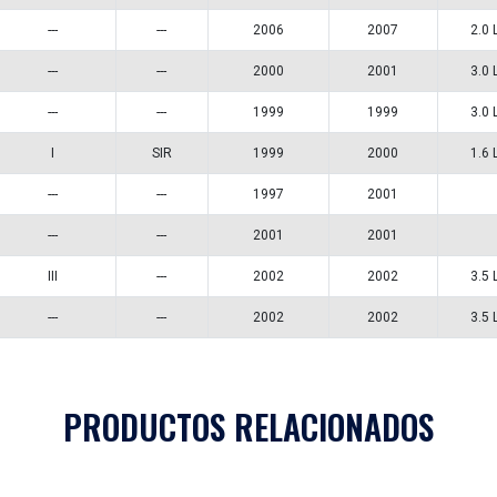
K040305
Aplicaciones
A
MODELO
GENERACIÓN
VERSIÓN
AÑ
i10
---
---
I
LANCER
---
---
MAXIMA
---
---
MAXIMA
---
---