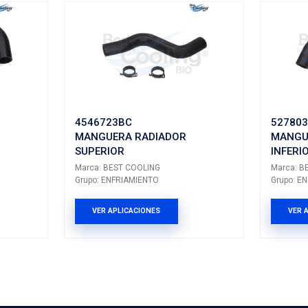
CIVIC
I
SIR
I30
---
---
Q45
---
---
ALTIMA
III
---
MAXIMA
---
---
PRODUCTOS 