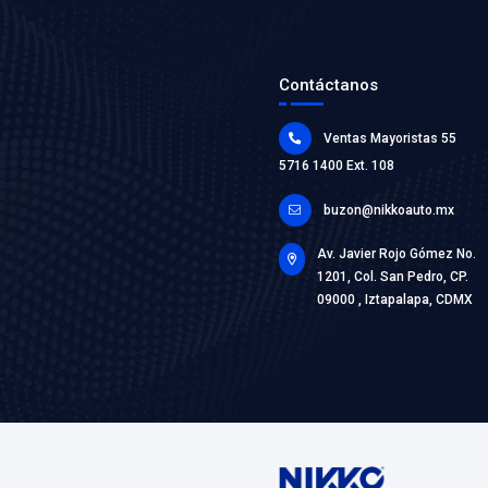
25411-0
MANGUE
SUPERIO
Marca: BE
Grupo: ENF
VER AP