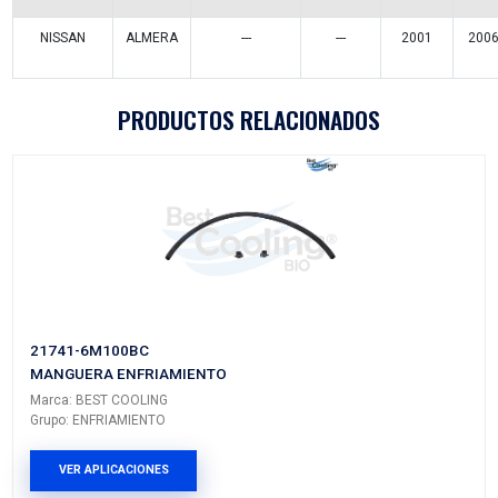
Vehículos/Aplicaciones
ARMADORA
MODELO
GENERACIÓN
VERSIÓN
NISSAN
SENTRA
B14
---
NISSAN
TSURU
III
---
NISSAN
PICK UP
D22
NP300