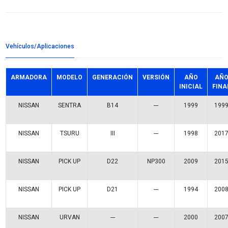
Detalles del producto
Grupo:
INYECCION
Familia:
SENSORES POSICION ACELERADOR
Codigo:
22620-73C00VM
Datos tecnicos:
3 TERMINALES GIRO IZQUIERDO
Marca:
VOLTMAX
Referencias comerciales
14994
TH232/TH356
TPS474/TPS467
141-997