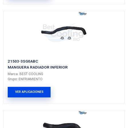
NISSAN
PICK UP
D21
---
NISSAN
URVAN
---
---
NISSAN
ALMERA
---
---
PRODUCTOS RELACIONADO