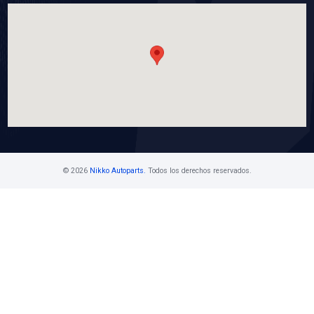
21502-9AM0ABC
MANGUERA RADIADOR SUPERIOR
Marca: BEST COOLING
Grupo: ENFRIAMIENTO
VER APLICACIONES
Contáctanos