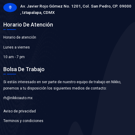
21503-3SG0ABC
MANGUERA RADIADOR INFERIOR
Marca: BEST COOLING
Grupo: ENFRIAMIENTO
VER APLICACIONES