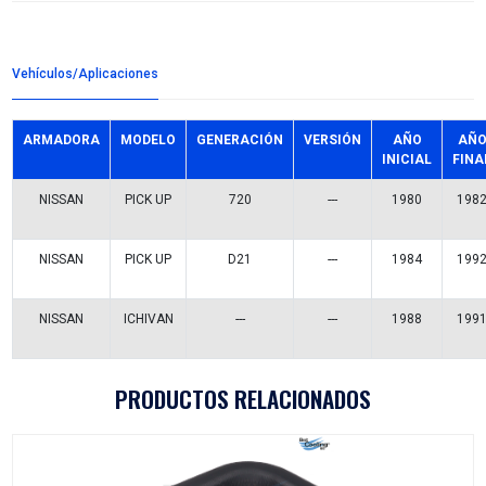
Detalles del producto
Grupo:
ENFRIAMIENTO
Familia:
BOMBAS AGUA
Codigo:
21010-13225P
Datos tecnicos:
Marca:
BEST COOLING
Referencias comerciales
MBA202040
P-2040A
538 0763 10