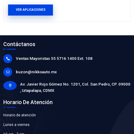
VER APLICACIONES
36531-VK00ACX
CHICOTE FRENO DE MANO IZQ
Marca: CABLEX
Grupo: CABLES Y CHICOTES