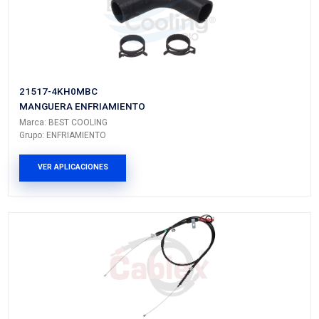
Vehículos/Aplicaciones
ARMADORA
MODELO
GENERACIÓN
VERSIÓN
NISSAN
PICK UP
720
---
NISSAN
PICK UP
D21
---
NISSAN
ICHIVAN
---
---