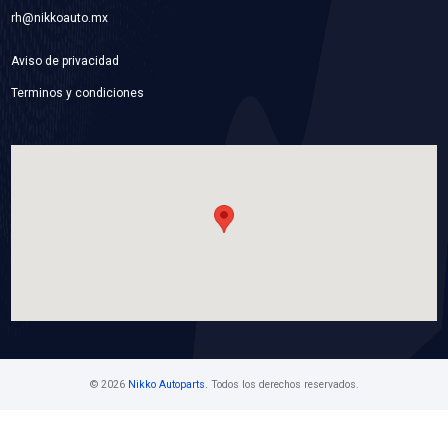
42456626BC
MANGUERA RADIADOR INFERIOR
Marca: BEST COOLING
Grupo: ENFRIAMIENTO
VER APLICACIONES