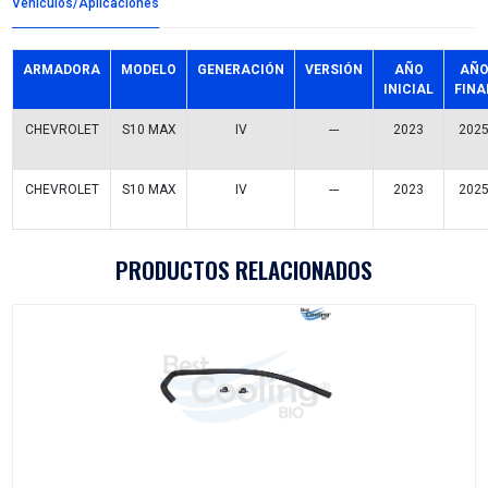
Detalles del producto
Grupo:
CABLES Y CHICOTES
Familia:
CABLES SELECTOR
Codigo:
19439211CX
Datos tecnicos:
700MM
Marca:
CABLEX
Referencias comerciales