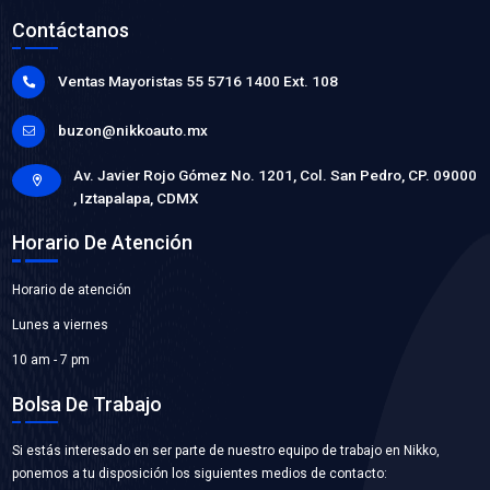
93378095BC
MANGUERA ENFRIAMIENTO
Marca: BEST COOLING
Grupo: ENFRIAMIENTO
VER APLICACIONES