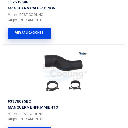
Vehículos/Aplicaciones
ARMADORA
MODELO
GENERACIÓN
VERSIÓN
CHEVROLET
S10 MAX
IV
---
CHEVROLET
S10 MAX
IV
---
PRODUCTOS RELACIONADO