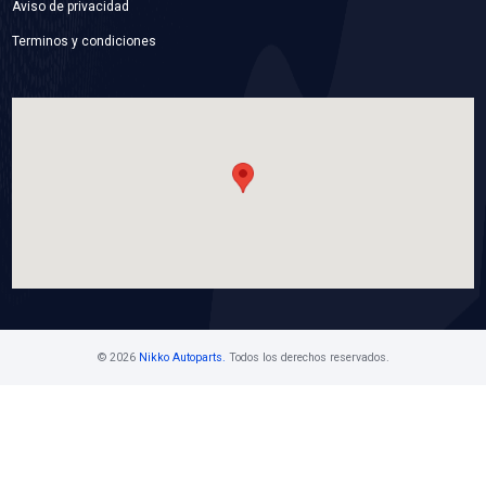
16100-79445P
BOMBA AGUA
Marca: BEST COOLING
Grupo: ENFRIAMIENTO
VER APLICACIONES
Contáctanos