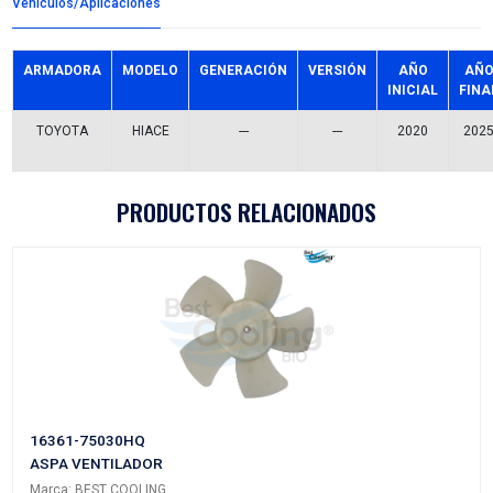
Detalles del producto
Grupo:
ENFRIAMIENTO
Familia:
MANGUERAS RADIADOR
Codigo:
16572-31530BC
Datos tecnicos:
C/2 ABRAZADERAS
Marca:
BEST COOLING
Referencias comerciales