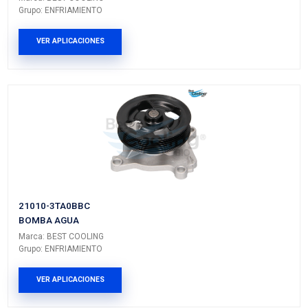
Vehículos/Aplicaciones
ARMADORA
MODELO
GENERACIÓN
VERSIÓN
TOYOTA
HIACE
---
---
PRODUCTOS RELACIONADO