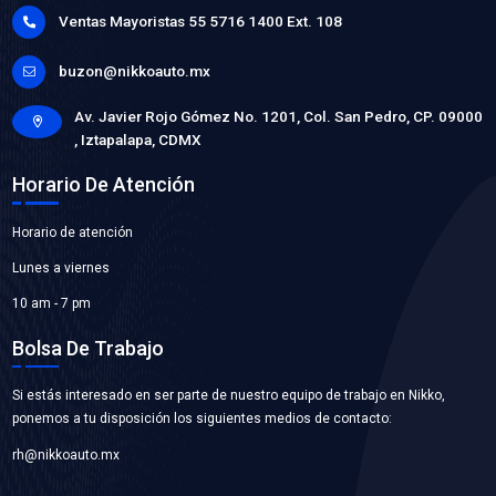
21010-3TA0BBC
BOMBA AGUA
Marca: BEST COOLING
Grupo: ENFRIAMIENTO
VER APLICACIONES