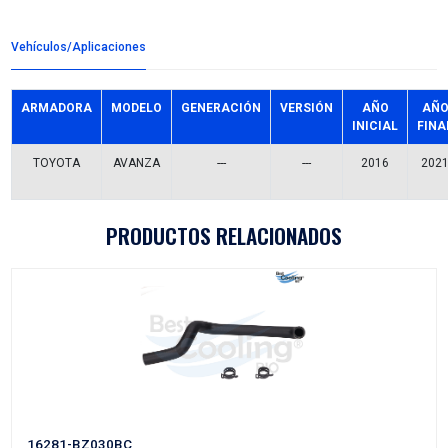
Detalles del producto
Grupo:
ENFRIAMIENTO
Familia:
MANGUERAS RADIADOR
Codigo:
16571-BZ280BC
Datos tecnicos:
MOTOR TUBO AGUA C/2 ABRAZADERA
Marca:
BEST COOLING
Referencias comerciales
21779
19616