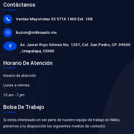
16572-BZ220BC
MANGUERA RADIADOR INFERIOR
Marca: BEST COOLING
Grupo: ENFRIAMIENTO
VER APLICACIONES