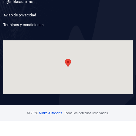
P1891BC
BOMBA AGUA
Marca: BEST COOLING
Grupo: ENFRIAMIENTO
VER APLICACIONES