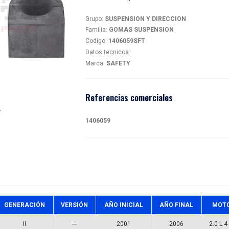
GOM
magen
14060
Detalles
Grupo:
SU
Familia:
G
Codigo:
1
Datos tec
Marca:
SA
Referen