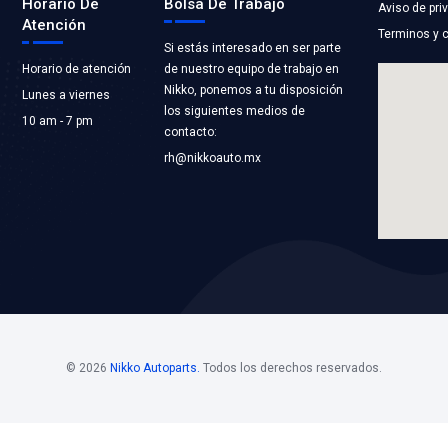
M-P
5572SFT
BUJIA
BASE AMORTIGU
DER
US VOLTMAX
CTRICO
Marca: SAFETY
Grupo: SUSPENSION 
LICACIONES
VER APLICACION