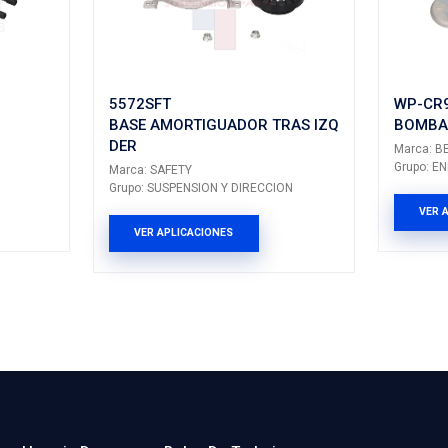
STRATUS
II
---
R
CIRRUS
---
---
R
CIRRUS
---
---
PRODUCTOS 