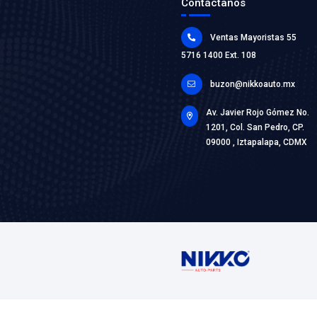
L-3135V
CABLES 
Marca: PL
Grupo: ELE
VER AP