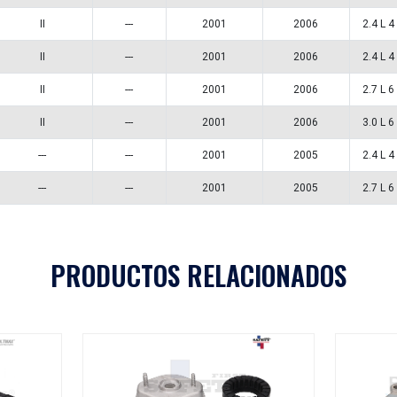
1406059
Aplicaciones
A
MODELO
GENERACIÓN
VERSIÓN
AÑ
STRATUS
II
---
STRATUS
II
---
STRATUS
II
---
STRATUS
II
---