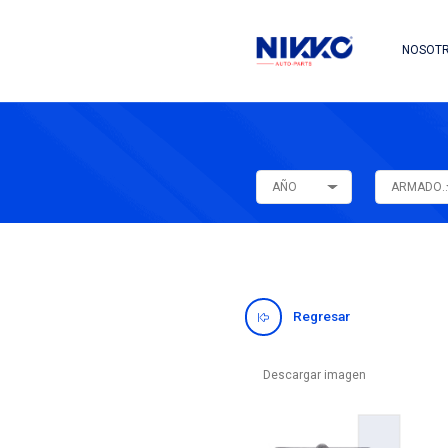
AÑO
Regres