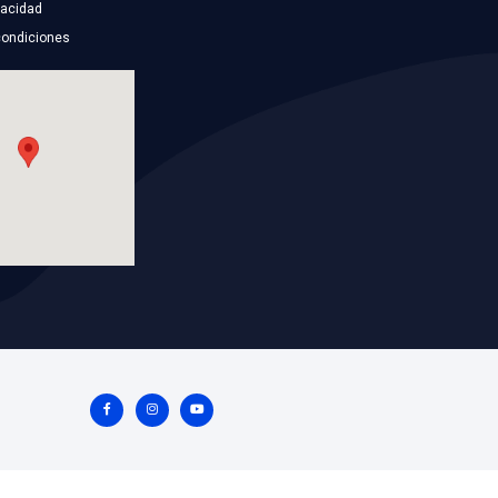
WP-CR996
ADOR TRAS IZQ
BOMBA AGUA
Marca: BEST COOLING
Grupo: ENFRIAMIENTO
Y DIRECCION
VER APLICACIONES
ES