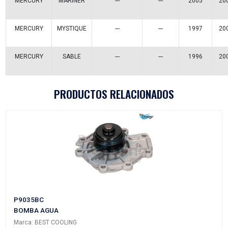
Vehículos/Aplicaciones
ARMADORA
MODELO
GENERACIÓN
VERSIÓ
FORD
CONTOUR
---
---
FORD
ESCAPE
---
---
FORD
FREESTAR
---
---
FORD
MONDEO
---
---