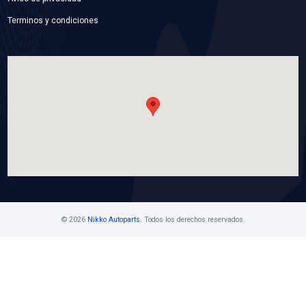
YS4Z-8592-BD
BRIDA TOMA AGUA
Marca: BEST COOLING
Grupo: ENFRIAMIENTO
VER APLICACIONES