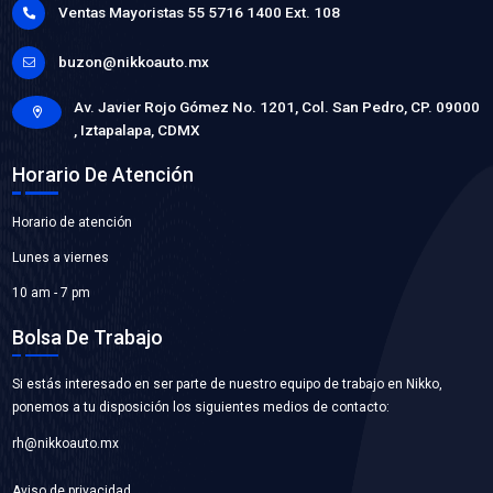
WP-FD994
BOMBA AGUA
Marca: BEST COOLING
Grupo: ENFRIAMIENTO
VER APLICACIONES