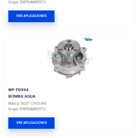
FORD
RANGER
---
---
FORD
WINDSTAR
---
---
MERCURY
MARINER
---
---
MERCURY
MYSTIQUE
---
---
MERCURY
SABLE
---
---
PRODUCTOS RELACIONADO