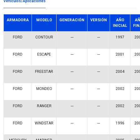
Detalles del producto
Grupo:
INYECCION
Familia:
SENSORES POSICION ACELERADOR
Codigo:
14042VM
Datos tecnicos:
Marca:
VOLTMAX
Referencias comerciales