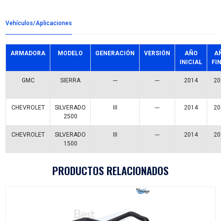
Detalles del producto
Grupo:
ENFRIAMIENTO
Familia:
BOMBAS AGUA
Codigo:
12671394BC
Datos tecnicos:
Marca:
BEST COOLING
Referencias comerciales
MAB099035
KGP-8918