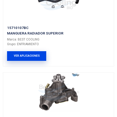
Vehículos/Aplicaciones
ARMADORA
MODELO
GENERACIÓN
VERSI
GMC
SIERRA
---
---
CHEVROLET
SILVERADO
III
---
2500
CHEVROLET
SILVERADO
III
---
1500