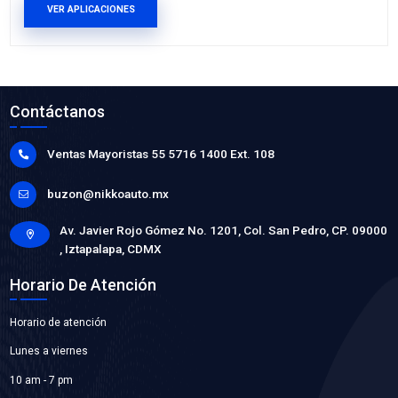
WP-GM968
BOMBA AGUA
Marca: BEST COOLING
Grupo: ENFRIAMIENTO
VER APLICACIONES