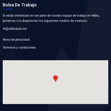
12600767BC
BOMBA AGUA
Marca: BEST COOLING
Grupo: ENFRIAMIENTO