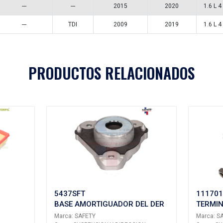
MBA2190
KGP-191
Aplicaciones
A
MODELO
GENERACIÓN
VERSIÓN
AÑ
301
---
---
PARTNER
---
TDI