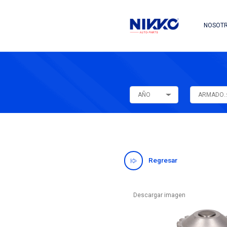
AÑO
Regres