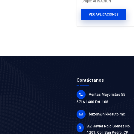
980234
FILTRO A
Marca: MO