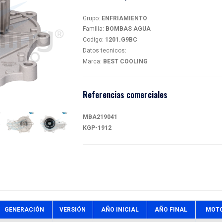
BOM
magen
1201.
Detalles
Grupo:
EN
Familia:
B
Codigo:
1
Datos tec
Marca:
BE
Referen