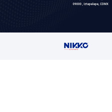
Grupo: AFI
VER AP
Contáctan
Ventas