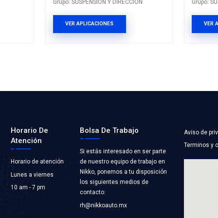
PRODUCTOS 
8680MF
5437SFT
IRE
BASE AMORTIGU
TORFIL
Marca: SAFETY