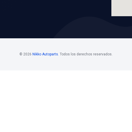
NACION
Grupo: SUSPENSION 
LICACIONES
VER APLICACION
os
Horario De
Bolsa D
Atención
Si estás i
 Mayoristas 55
Horario de atención
de nuestro