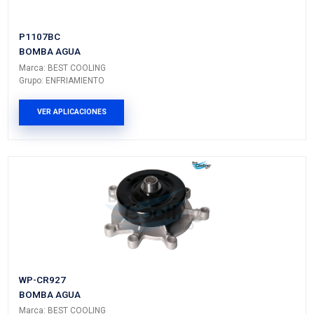
Vehículos/Aplicaciones
ARMADORA
MODELO
GENERACIÓN
VERSIÓN
DODGE
NITRO
---
---
JEEP
LIBERTY
---
---
JEEP
LIBERTY
I
---
PRODUCTOS RELACIONADO