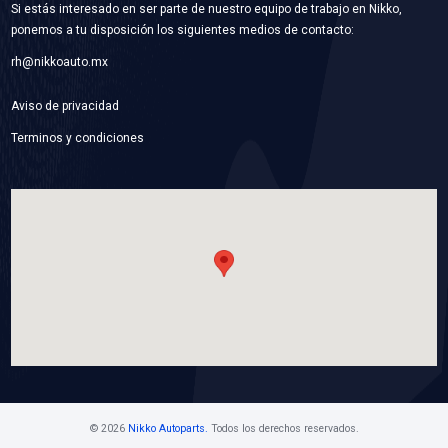
8390-D1274FP
BALATA DISCO TRAS
Marca: FP
Grupo: FRENOS
VER APLICACIONES