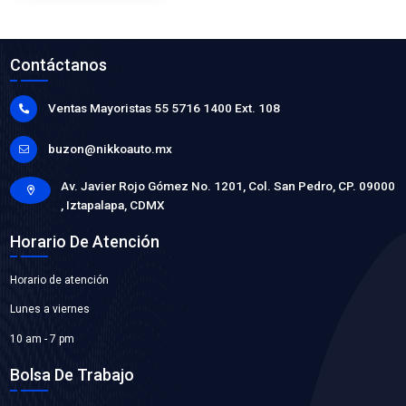
WP-CR927
BOMBA AGUA
Marca: BEST COOLING
Grupo: ENFRIAMIENTO
VER APLICACIONES