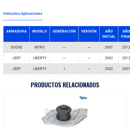
Detalles del producto
Grupo:
SUSPENSION Y DIRECCION
Familia:
TERMINALES
Codigo:
1106010SFT
Datos tecnicos:
Marca:
SAFETY
Referencias comerciales
1106010
3082008