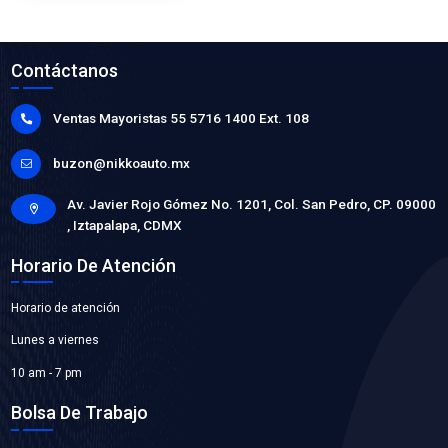
93235772VM-P
CABLES BUJIA
Marca: PLUS VOLTMAX
Grupo: ELECTRICO
VER APLICACIONES