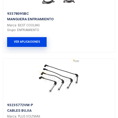
Vehículos/Aplicaciones
ARMADORA
MODELO
GENERACIÓN
VERSIÓ
CHEVROLET
CORSA
---
---
CHEVROLET
TORNADO
II
---
PRODUCTOS RELACIONADO