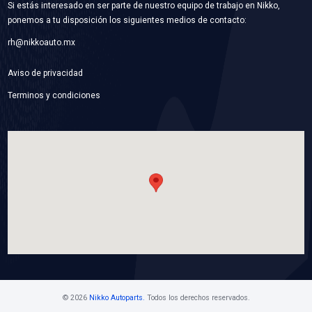
WP-93385844
BOMBA AGUA
Marca: BEST COOLING
Grupo: ENFRIAMIENTO
VER APLICACIONES