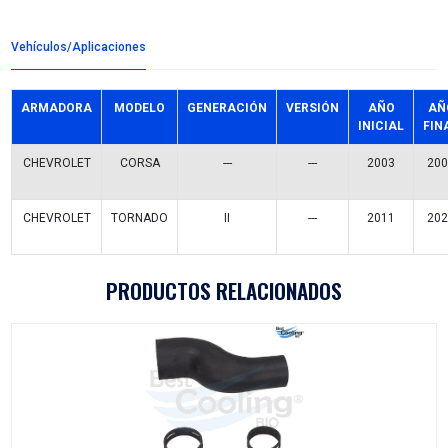
Detalles del producto
Grupo:
SUSPENSION Y DIRECCION
Familia:
TERMINALES
Codigo:
1103014SFT
Datos tecnicos:
Marca:
SAFETY
Referencias comerciales
1103014
2782007