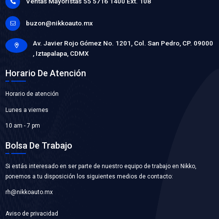
MI-TCKWP334
KIT DISTRIBUCION BANDA
Marca: MICHELIN
Grupo: MOTOR
VER APLICACIONES