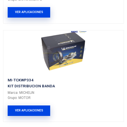
Vehículos/Aplicaciones
ARMADORA
MODELO
GENERACIÓN
VERSIÓ
VOLKSWAGEN
BORA
---
---
PRODUCTOS RELACIONADO