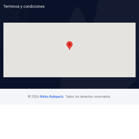
07K-121-011B
BOMBA AGUA
Marca: BEST COOLING
Grupo: ENFRIAMIENTO
VER APLICACIONES
Contáctanos