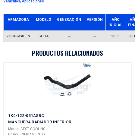
Detalles del producto
Grupo:
ILUMINACION
Familia:
CALAVERAS
Codigo:
11-B467-00-1A
Datos tecnicos:
Marca:
TECHNO-LAMP
Referencias comerciales