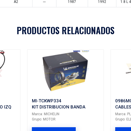
Aplicaciones
RA
MODELO
GENERACIÓN
VERSIÓN
AÑ
EN
GOLF
A2
---
EN
JETTA
A2
---
PRODUCTOS 