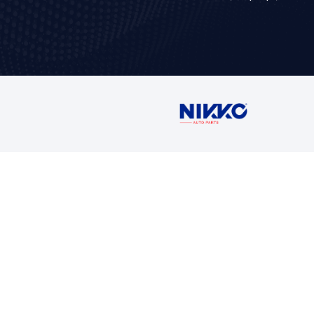
VER AP
Contáctan
Ventas
5716 1400 Ext