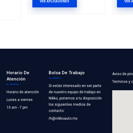
-721ECX
MI-TCKWP334
 FRENO DE MANO IZQ
KIT DISTRIBUC
Marca: MICHELIN
Grupo: MOTOR
BLEX
LES Y CHICOTES