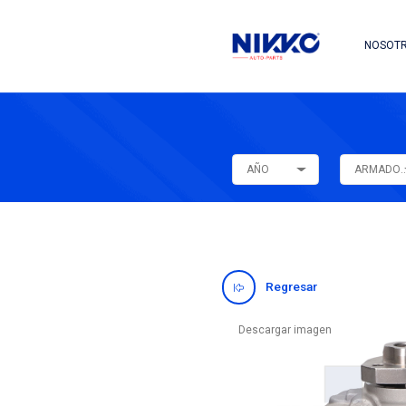
AÑO
Regres