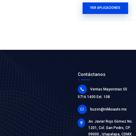
1J0-609
CHICOTE
DER
Marca: CA
Grupo: CAB