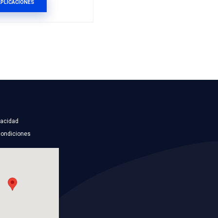
0986MG0103VM-P
ION BANDA
CABLES BUJIA
Marca: PLUS VOLTMAX
Grupo: ELECTRICO