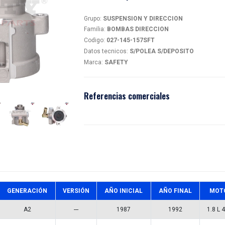
BOM
magen
magen
027-1
Detalles
Grupo:
SU
Familia:
B
Codigo:
0
Datos tec
Marca:
SA
Referen