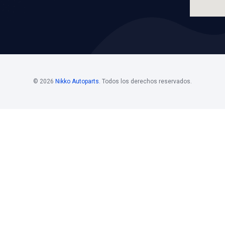
VER APLICACION
LICACIONES
os
Horario De
Bolsa D
Atención
Si estás i
 Mayoristas 55
Horario de atención
de nuestro
. 108
Nikko, pon