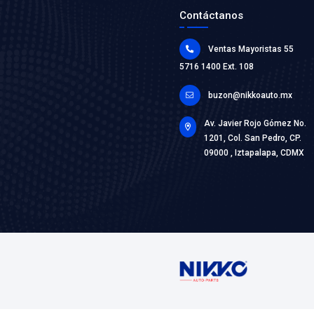
FO-256
Marca: NIK
Grupo: ENF
VER AP