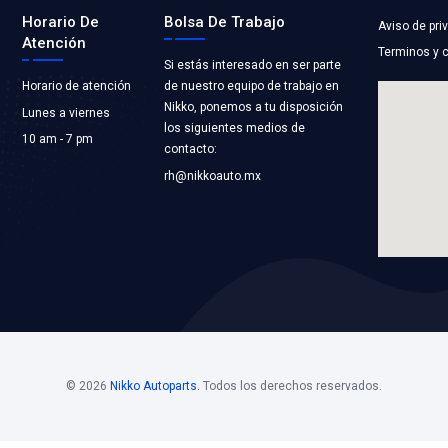
FO-263
KO
Marca: NIKKO
RIAMIENTO
Grupo: ENFRIAMIEN
LICACIONES
VER APLICACION