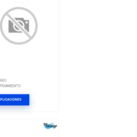
FO-110
Marca: NIKKO
TO
Grupo: ENFRIAMIENTO
ES
VER APLICACIONES