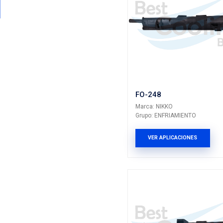
FO-214
Marca: NIK
Grupo: ENF
VER AP