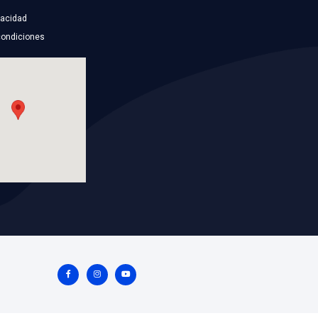
GM-225
Marca: NIKKO
TO
Grupo: ENFRIAMIENTO
ES
VER APLICACIONES