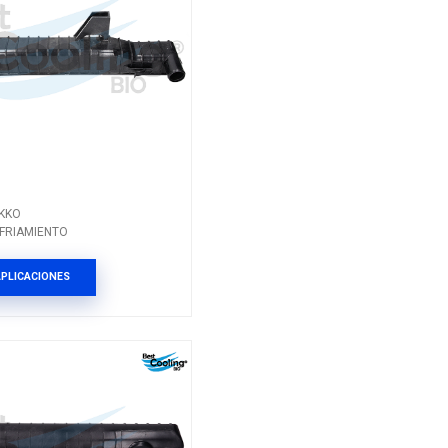
FO-243
Marca: NIKKO
Grupo: ENFRIAMIENTO
TO
VER APLICACIONES
ES