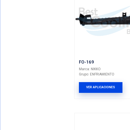
CH-140
Marca: NIK
Grupo: ENF
VER AP