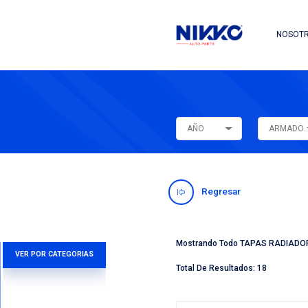
AÑO
Regres