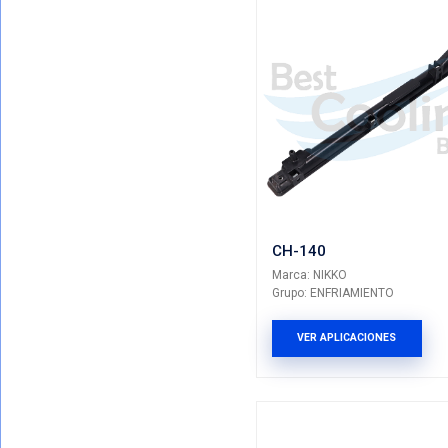
Mostrando T
VER POR CATEGORIAS
Total De Resu