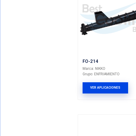
FO-169
Marca: NIK
Grupo: ENF
VER AP