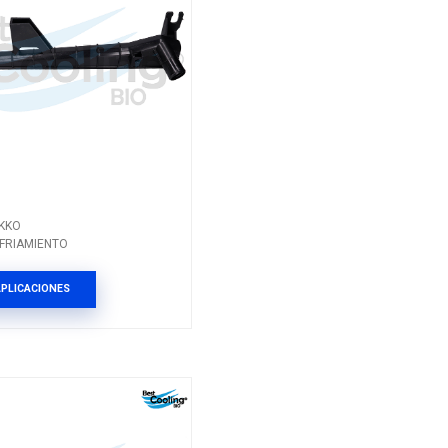
FO-184
TO
Marca: NIKKO
Grupo: ENFRIAMIENTO
ES
VER APLICACIONES