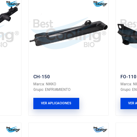
odo TAPAS RADIADOR
ltados: 18