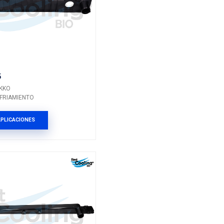
FO-255
Marca: NIKKO