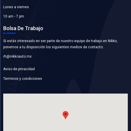
Contáctanos
Ventas Mayoristas 55 5716 1400 Ext. 108
buzon@nikkoauto.mx
Av. Javier Rojo Gómez No. 1201, Col. San 
, Iztapalapa, CDMX
Horario De Atención
Horario de atención