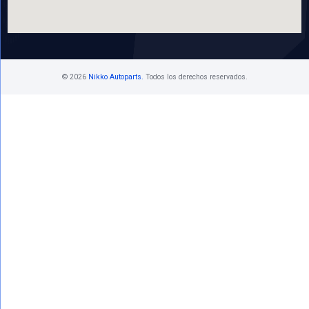
Lunes a viernes
10 am - 7 pm
Bolsa De Trabajo
Si estás interesado en ser parte de nuestro equipo de trab
ponemos a tu disposición los siguientes medios de conta
rh@nikkoauto.mx
Aviso de privacidad
Terminos y condiciones