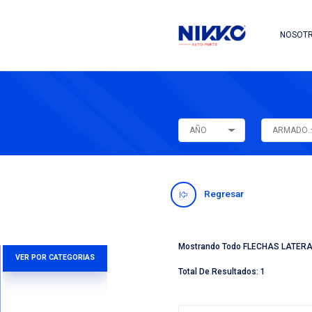
AÑO
Regres