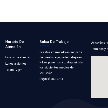
6310NSB
LATERAL DIFERENCIAL
ACCION
LICACIONES