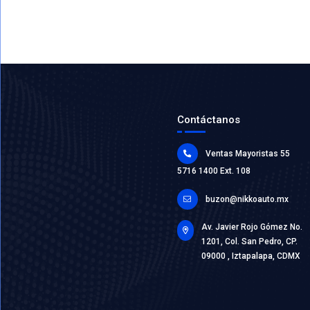
42311-2
FLECHA 
IZQ DER
Marca: NSB
Grupo: TR
VER AP