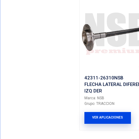
Mostrando T
VER POR CATEGORIAS
Total De Resul