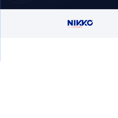
Contáctan
Ventas
5716 1400 Ext
buzon
Av. Jav
1201, Co
09000 ,