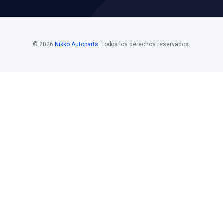
os
Horario De
Bolsa D
Atención
Si estás i
 Mayoristas 55
Horario de atención
de nuestro
. 108
Nikko, pon
Lunes a viernes
los siguie
@nikkoauto.mx
10 am - 7 pm
contacto:
rh@nikkoa
ier Rojo Gómez No.
l. San Pedro, CP.
 Iztapalapa, CDMX